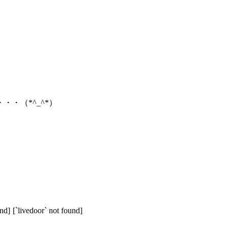
・（*^_^*）
und]
[`livedoor` not found]