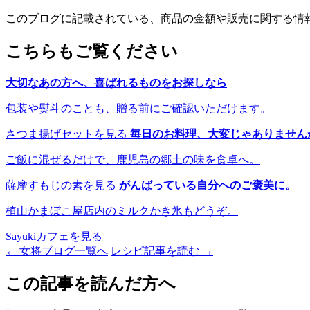
このブログに記載されている、商品の金額や販売に関する情
こちらもご覧ください
大切なあの方へ、喜ばれるものをお探しなら
包装や熨斗のことも、贈る前にご確認いただけます。
さつま揚げセットを見る
毎日のお料理、大変じゃありません
ご飯に混ぜるだけで、鹿児島の郷土の味を食卓へ。
薩摩すもじの素を見る
がんばっている自分へのご褒美に。
植山かまぼこ屋店内のミルクかき氷もどうぞ。
Sayukiカフェを見る
← 女将ブログ一覧へ
レシピ記事を読む →
この記事を読んだ方へ