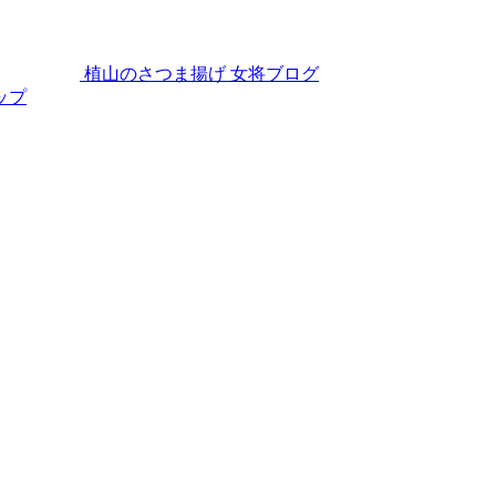
植山のさつま揚げ
女将ブログ
ップ