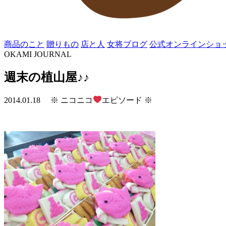
商品のこと
贈りもの
店と人
女将ブログ
公式オンラインショ
OKAMI JOURNAL
週末の植山屋♪♪
2014.01.18
※ ニコニコ
エピソード ※