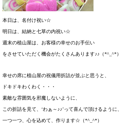
本日は、名付け祝い☆
明日は、結納と七草の内祝い☆
週末の植山屋は、お客様の幸せのお手伝い
をさせていただく機会がたくさんあります♪♪（*^_^*）
幸せの席に植山屋の祝儀用折詰が並ぶと思うと、
ドキドキわくわく・・・
素敵な雰囲気を邪魔しないように、
この折詰を見て、‘わぁ～♪♪’って喜んで頂けるように、
一つ一つ、心を込めて、作ります☆（*^_^*）