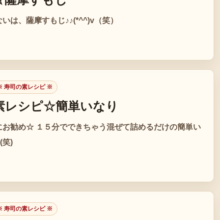
いは、薩摩すもじ♪♪(*^^)v（笑）
 寿司の素レシピ ※
素レシピ☆簡単いなり
にお勧め☆ １５分でできちゃう混ぜて詰めるだけの簡単い
(笑)
 寿司の素レシピ ※