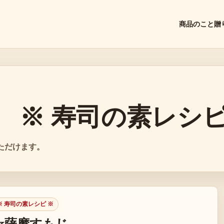
商品のこと
贈
 ※ 寿司の素レシピ
ただけます。
 寿司の素レシピ ※
☆薩摩すもじ