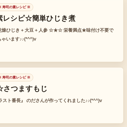
 寿司の素レシピ ※
素レシピ☆簡単ひじき煮
乾燥ひじき + 大豆 + 人参 ☆★☆ 栄養満点★味付け不要で
います♪♪(*^^)v
 寿司の素レシピ ※
☆さつますもじ
ラスト番長』 のださんが作ってくれました♪♪(*^^)v