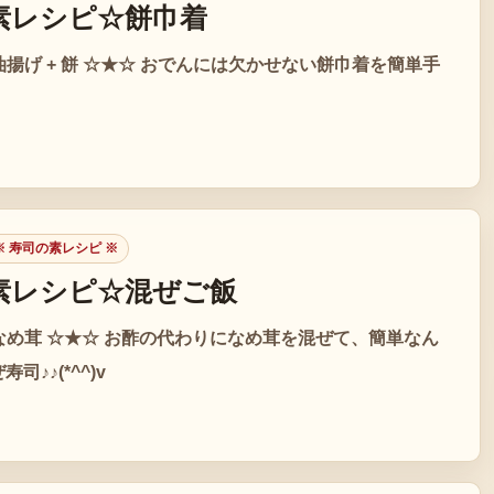
素レシピ☆餅巾着
 油揚げ + 餅 ☆★☆ おでんには欠かせない餅巾着を簡単手
 寿司の素レシピ ※
素レシピ☆混ぜご飯
 なめ茸 ☆★☆ お酢の代わりになめ茸を混ぜて、簡単なん
司♪♪(*^^)v