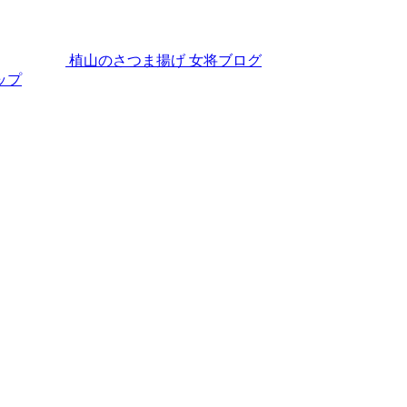
植山のさつま揚げ
女将ブログ
ップ