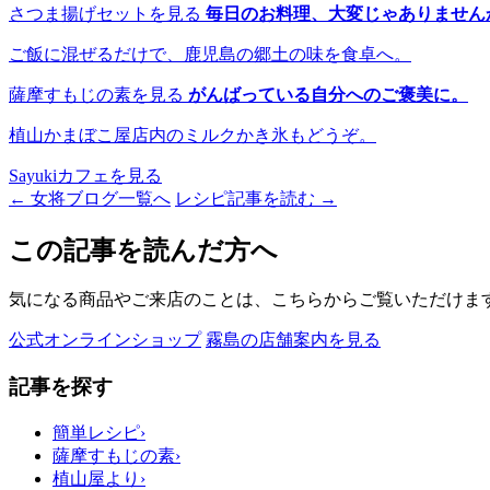
さつま揚げセットを見る
毎日のお料理、大変じゃありません
ご飯に混ぜるだけで、鹿児島の郷土の味を食卓へ。
薩摩すもじの素を見る
がんばっている自分へのご褒美に。
植山かまぼこ屋店内のミルクかき氷もどうぞ。
Sayukiカフェを見る
← 女将ブログ一覧へ
レシピ記事を読む →
この記事を読んだ方へ
気になる商品やご来店のことは、こちらからご覧いただけま
公式オンラインショップ
霧島の店舗案内を見る
記事を探す
簡単レシピ
›
薩摩すもじの素
›
植山屋より
›