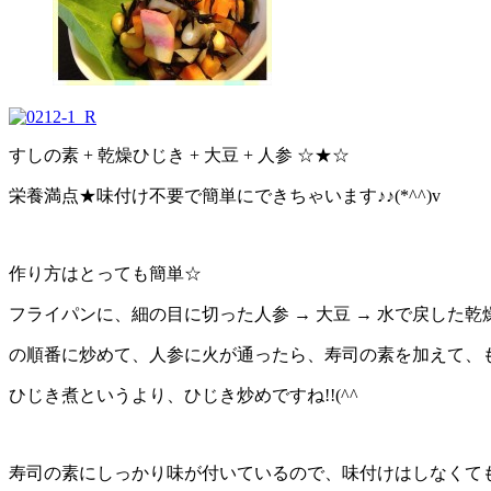
すしの素 + 乾燥ひじき + 大豆 + 人参 ☆★☆
栄養満点★味付け不要で簡単にできちゃいます♪♪(*^^)v
作り方はとっても簡単☆
フライパンに、細の目に切った人参 → 大豆 → 水で戻した乾
の順番に炒めて、人参に火が通ったら、寿司の素を加えて、
ひじき煮というより、ひじき炒めですね!!(^^ゞ
寿司の素にしっかり味が付いているので、味付けはしなくて