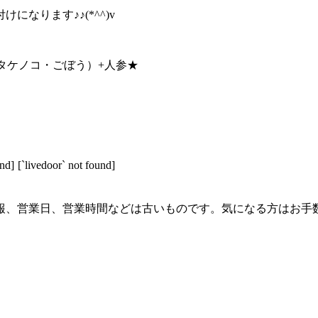
なります♪♪(*^^)v
タケノコ・ごぼう）+人参★
und]
[`livedoor` not found]
報、営業日、営業時間などは古いものです。気になる方はお手