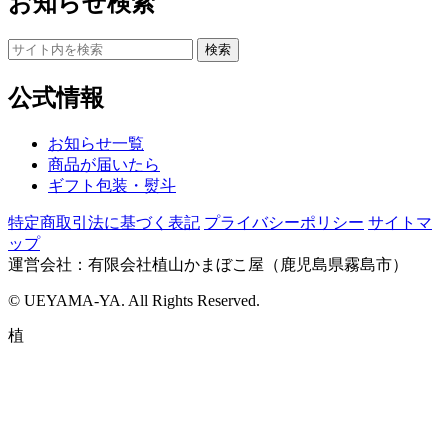
お知らせ検索
検
検索
索
す
公式情報
る
お知らせ一覧
商品が届いたら
ギフト包装・熨斗
特定商取引法に基づく表記
プライバシーポリシー
サイトマ
ップ
運営会社：有限会社植山かまぼこ屋（鹿児島県霧島市）
© UEYAMA-YA. All Rights Reserved.
植