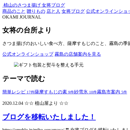
植山のさつま揚げ
女将ブログ
商品のこと
贈りもの
店と人
女将ブログ
公式オンラインショ
OKAMI JOURNAL
女将の台所より
さつま揚げのおいしい食べ方、薩摩すもじのこと、霧島の季
公式オンラインショップ
霧島の店舗案内を見る
テーマで読む
簡単レシピ
薩摩すもじの素
紗雪氷
霧島市案内
17件
9件
10件
5件
2020.12.04
☆☆ 植山屋より ☆☆
ブログを移転いたしました！
https://ameblo.jp/miho-ueyamaya/ ⇈ 女将ブログを