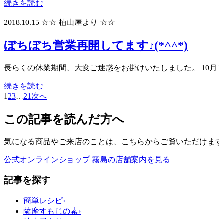
続きを読む
2018.10.15
☆☆ 植山屋より ☆☆
ぼちぼち営業再開してます♪(*^^*)
長らくの休業期間、大変ご迷惑をお掛けいたしました。 10月
続きを読む
1
2
3
…
21
次へ
この記事を読んだ方へ
気になる商品やご来店のことは、こちらからご覧いただけま
公式オンラインショップ
霧島の店舗案内を見る
記事を探す
簡単レシピ
›
薩摩すもじの素
›