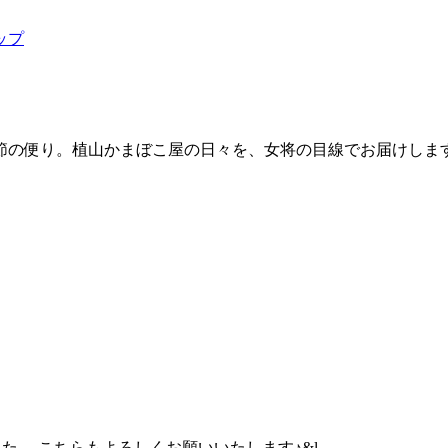
ップ
節の便り。植山かまぼこ屋の日々を、女将の目線でお届けしま
移転いたしました。 こちらもよろしくお願いいたします♪&l...