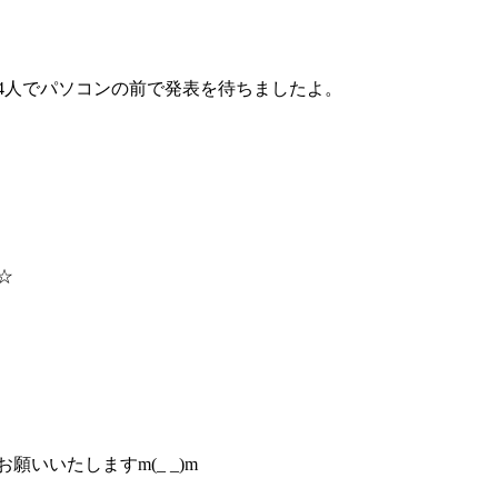
族4人でパソコンの前で発表を待ちましたよ。
☆
願いいたしますm(_ _)m