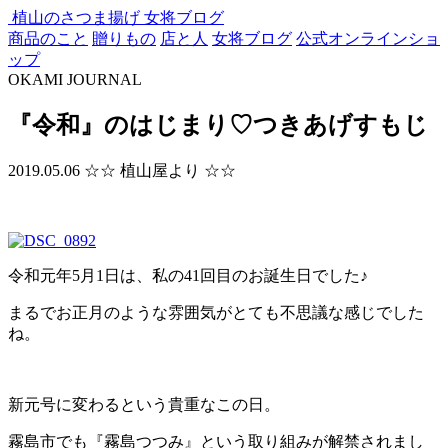
植山のさつま揚げ
女将ブログ
商品のこと
贈りもの
店と人
女将ブログ
公式オンラインショ
ップ
OKAMI JOURNAL
『令和』のはじまり♡つきあげすもじ
2019.05.06
☆☆ 植山屋より ☆☆
令和元年5月1日は、私の41回目のお誕生日でした♪
まるでお正月のような雰囲気がとても不思議な感じでした
ね。
新元号に変わるという貴重なこの日。
霧島市でも『霧島つつみ』という取り組みが解禁されまし