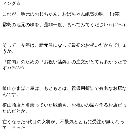
ィング☆
これが、地元のおじちゃん、おばちゃん絶賛の味！！(笑)
霧島の地元の味を、是非一度、食べてみてください♪♪(#^^#)
そして、今年は、新元号になって最初のお祝いだからでしょ
うか、
『節句』のための『お祝い蒲鉾』の注文がとても多かったで
す♪♪(*^^*)
植山かまぼこ屋は、もともとは、祝儀用折詰で有名なお店な
んです。
植山商店と名乗っていた戦前も、お祝いの席を作るお店だっ
たのだとか。
亡くなった3代目の女将が、不景気とともに受注が無くなっ
てしまった