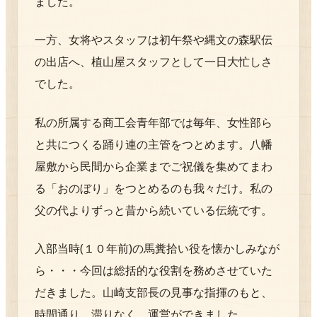
ました。
一方、女将やスタッフは初午祭や縄文の森駅伝
の出店へ、植山屋スタッフとして一日大忙しさ
でした。
私の所属する商工会青年部では毎年、女性部ら
と共につくる踊り連の主管をつとめます。八幡
屋敷から民間から企業までご祝儀を集めてまわ
る「おのぼり」をつとめるのも我々だけ。私の
父の代よりずっと昔から続いている伝統です。
入部当時(１０年前)の馬糞拾い役を懐かしみなが
ら・・・今回は総括的な役割を務めさせていた
だきました。山崎支部長の見事な指揮のもと、
時間通り、滞りなく、運営ができました。