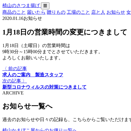
植山のさつま揚げ
☰
商品のこと
届いたら
贈りもの
工場のこと
店と人
お知らせ
女
2020.01.16
お知らせ
1月18日の営業時間の変更につきまして
1月18日（土曜日）の営業時間は
9時30分～15時00分までとさせていただきます。
よろしくお願いいたします。
〈 前の記事
求人のご案内 製造スタッフ
次の記事 〉
新型コロナウィルスの対策につきまして
ARCHIVE
お知らせ一覧へ
過去のお知らせや日々の記録も、こちらからご覧いただけま
植山かまぼこ屋からのお便り一覧へ