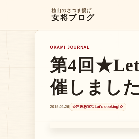
植山のさつま揚げ
女将ブログ
OKAMI JOURNAL
第4回★Let’
催しました♪
2015.01.26
☆料理教室♡Let's cooking!☆