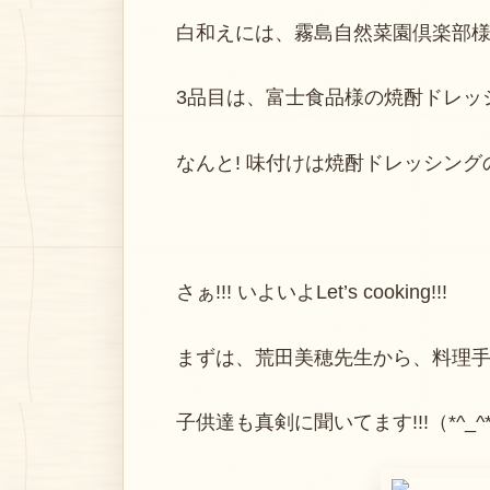
白和えには、霧島自然菜園倶楽部様
3品目は、富士食品様の焼酎ドレッ
なんと! 味付けは焼酎ドレッシングのみ
さぁ!!! いよいよLet’s cooking!!!
まずは、荒田美穂先生から、料理手
子供達も真剣に聞いてます!!!（*^_^