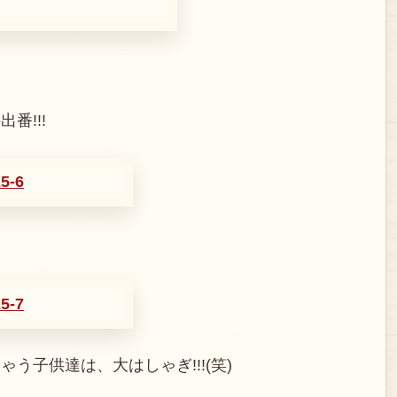
番!!!
う子供達は、大はしゃぎ!!!(笑)