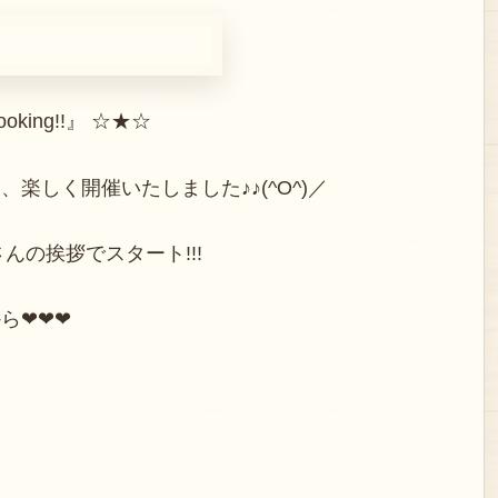
king!!』 ☆★☆
楽しく開催いたしました♪♪(^O^)／
んの挨拶でスタート!!!
ら❤❤❤