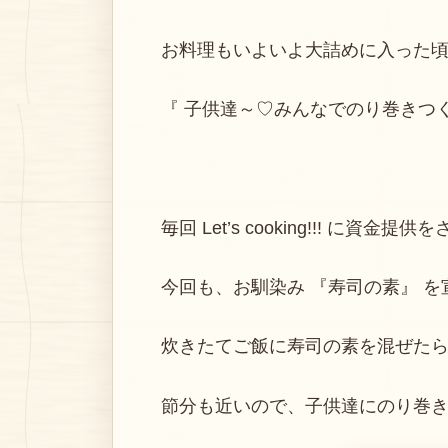
お料理もいよいよ大詰めに入った
『 子供達～♡みんなでのり巻きつ
毎回 Let’s cooking!!! に資
今回も、お馴染み 『寿司の素』 を宣
炊きたてご飯に寿司の素を混ぜた
節分も近いので、子供達にのり巻