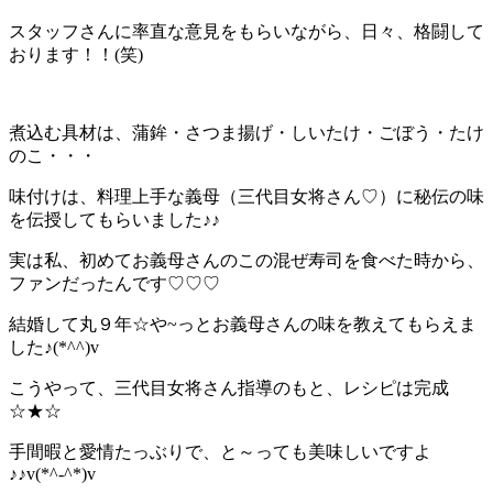
スタッフさんに率直な意見をもらいながら、日々、格闘して
おります！！(笑)
煮込む具材は、蒲鉾・さつま揚げ・しいたけ・ごぼう・たけ
のこ・・・
味付けは、料理上手な義母（三代目女将さん♡）に秘伝の味
を伝授してもらいました♪♪
実は私、初めてお義母さんのこの混ぜ寿司を食べた時から、
ファンだったんです♡♡♡
結婚して丸９年☆や~っとお義母さんの味を教えてもらえま
した♪(*^^)v
こうやって、三代目女将さん指導のもと、レシピは完成
☆★☆
手間暇と愛情たっぶりで、と～っても美味しいですよ
♪♪v(*^-^*)v