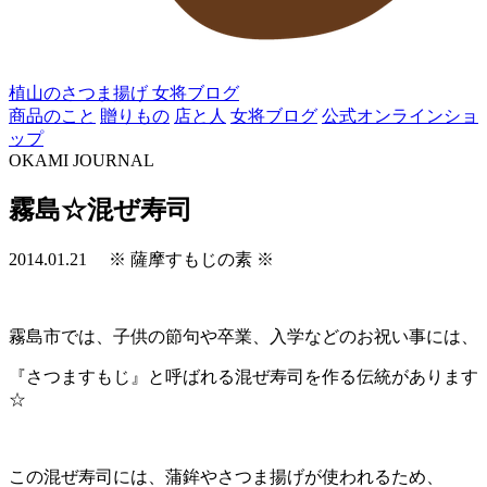
植山のさつま揚げ
女将ブログ
商品のこと
贈りもの
店と人
女将ブログ
公式オンラインショ
ップ
OKAMI JOURNAL
霧島☆混ぜ寿司
2014.01.21
※ 薩摩すもじの素 ※
霧島市では、子供の節句や卒業、入学などのお祝い事には、
『さつますもじ』と呼ばれる混ぜ寿司を作る伝統があります
☆
この混ぜ寿司には、蒲鉾やさつま揚げが使われるため、