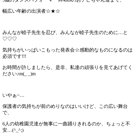
幅広い年齢の出演者☆★☆
みんなが睦子先生を忍び、みんなが睦子先生のために…と
♡♡♡
気持ちがいっぱいこもった発表会☆感動的なものになるのは
必須です!!!
お時間が許しましたら、是非、私達の頑張りを見てあげてく
ださい♪m(_ _)m
いやぁ~…
保護者の気持ちが前のめりなのはいいけど、この広い舞台
で、
6人の幼稚園児達が無事に一曲踊りきれるのか、ちょっと不
安…(^_^;)