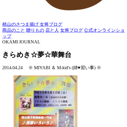
植山のさつま揚げ
女将ブログ
商品のこと
贈りもの
店と人
女将ブログ
公式オンラインショ
ップ
OKAMI JOURNAL
きらめき☆夢☆華舞台
2014.04.24
※ MIYABI ＆ M-kid's (姉♥習い事) ※