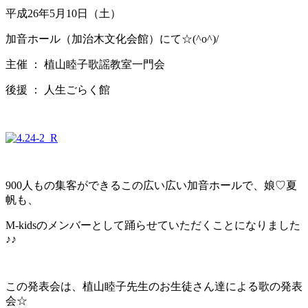
平成26年5月10日（土）
加音ホール（加治木文化会館）にて☆(^o^)/
主催 ： 植山睦子歌謡教室一門会
後援 ： 人生ごらく館
900人もの集客ができるこの広い広い加音ホールで、娘♡夏
帆も、
M-kidsのメンバーとして踊らせていただくことになりました
♪♪
この発表会は、植山睦子先生のお生徒さん達による歌の発表
会☆