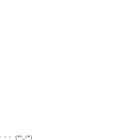
・（*^_^*）