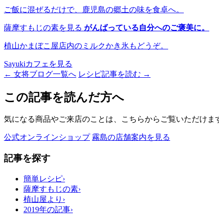
ご飯に混ぜるだけで、鹿児島の郷土の味を食卓へ。
薩摩すもじの素を見る
がんばっている自分へのご褒美に。
植山かまぼこ屋店内のミルクかき氷もどうぞ。
Sayukiカフェを見る
← 女将ブログ一覧へ
レシピ記事を読む →
この記事を読んだ方へ
気になる商品やご来店のことは、こちらからご覧いただけま
公式オンラインショップ
霧島の店舗案内を見る
記事を探す
簡単レシピ
›
薩摩すもじの素
›
植山屋より
›
2019年の記事
›