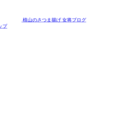
植山のさつま揚げ
女将ブログ
ップ