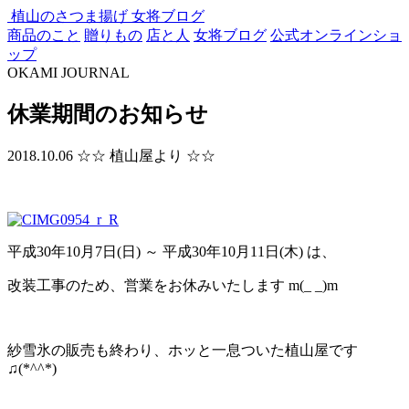
植山のさつま揚げ
女将ブログ
商品のこと
贈りもの
店と人
女将ブログ
公式オンラインショ
ップ
OKAMI JOURNAL
休業期間のお知らせ
2018.10.06
☆☆ 植山屋より ☆☆
平成30年10月7日(日) ～ 平成30年10月11日(木) は、
改装工事のため、営業をお休みいたします m(_ _)m
紗雪氷の販売も終わり、ホッと一息ついた植山屋です
♫(*^^*)