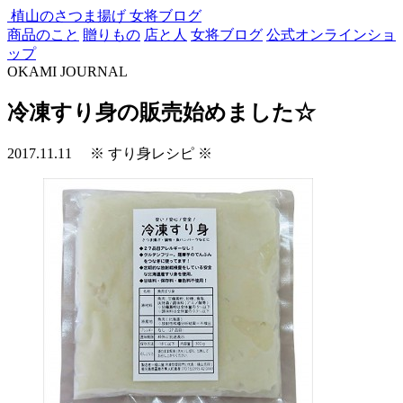
植山のさつま揚げ
女将ブログ
商品のこと
贈りもの
店と人
女将ブログ
公式オンラインショ
ップ
OKAMI JOURNAL
冷凍すり身の販売始めました☆
2017.11.11
※ すり身レシピ ※