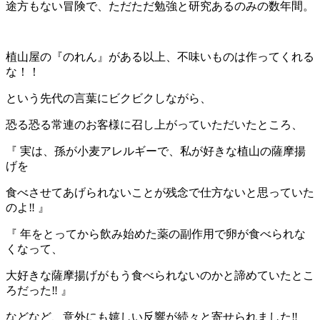
途方もない冒険で、ただただ勉強と研究あるのみの数年間。
植山屋の『のれん』がある以上、不味いものは作ってくれる
な！！
という先代の言葉にビクビクしながら、
恐る恐る常連のお客様に召し上がっていただいたところ、
『 実は、孫が小麦アレルギーで、私が好きな植山の薩摩揚
げを
食べさせてあげられないことが残念で仕方ないと思っていた
のよ‼ 』
『 年をとってから飲み始めた薬の副作用で卵が食べられな
くなって、
大好きな薩摩揚げがもう食べられないのかと諦めていたとこ
ろだった‼ 』
などなど、意外にも嬉しい反響が続々と寄せられました‼