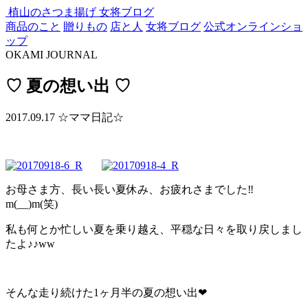
植山のさつま揚げ
女将ブログ
商品のこと
贈りもの
店と人
女将ブログ
公式オンラインショ
ップ
OKAMI JOURNAL
♡ 夏の想い出 ♡
2017.09.17
☆ママ日記☆
お母さま方、長い長い夏休み、お疲れさまでした‼
m(__)m(笑)
私も何とか忙しい夏を乗り越え、平穏な日々を取り戻しまし
たよ♪♪ww
そんな走り続けた1ヶ月半の夏の想い出❤