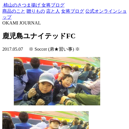
植山のさつま揚げ
女将ブログ
商品のこと
贈りもの
店と人
女将ブログ
公式オンラインショ
ップ
OKAMI JOURNAL
鹿児島ユナイテッドFC
2017.05.07
※ Soccer (弟★習い事) ※