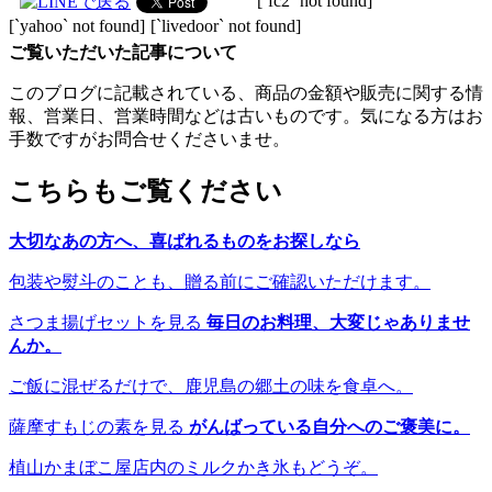
[`fc2` not found]
[`yahoo` not found]
[`livedoor` not found]
ご覧いただいた記事について
このブログに記載されている、商品の金額や販売に関する情
報、営業日、営業時間などは古いものです。気になる方はお
手数ですがお問合せくださいませ。
こちらもご覧ください
大切なあの方へ、喜ばれるものをお探しなら
包装や熨斗のことも、贈る前にご確認いただけます。
さつま揚げセットを見る
毎日のお料理、大変じゃありませ
んか。
ご飯に混ぜるだけで、鹿児島の郷土の味を食卓へ。
薩摩すもじの素を見る
がんばっている自分へのご褒美に。
植山かまぼこ屋店内のミルクかき氷もどうぞ。