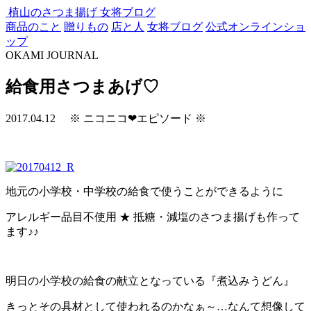
植山のさつま揚げ
女将ブログ
商品のこと
贈りもの
店と人
女将ブログ
公式オンラインショ
ップ
OKAMI JOURNAL
給食用さつまあげ♡
2017.04.12
※ ニコニコ❤エピソード ※
地元の小学校・中学校の給食で使うことができるように
アレルギー品目不使用 ★ 抵糖・減塩のさつま揚げも作って
ます♪♪
明日の小学校の給食の献立となっている『煮込みうどん』
きっとその具材として使われるのかなぁ～…なんて想像して