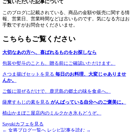
ご覧いただいた記事について
このブログに記載されている、商品の金額や販売に関する情
報、営業日、営業時間などは古いものです。気になる方はお
手数ですがお問合せくださいませ。
こちらもご覧ください
大切なあの方へ、喜ばれるものをお探しなら
包装や熨斗のことも、贈る前にご確認いただけます。
さつま揚げセットを見る
毎日のお料理、大変じゃありませ
んか。
ご飯に混ぜるだけで、鹿児島の郷土の味を食卓へ。
薩摩すもじの素を見る
がんばっている自分へのご褒美に。
植山かまぼこ屋店内のミルクかき氷もどうぞ。
Sayukiカフェを見る
← 女将ブログ一覧へ
レシピ記事を読む →