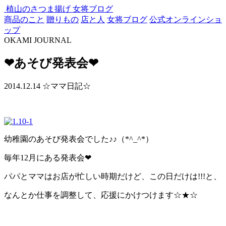
植山のさつま揚げ
女将ブログ
商品のこと
贈りもの
店と人
女将ブログ
公式オンラインショ
ップ
OKAMI JOURNAL
❤あそび発表会❤
2014.12.14
☆ママ日記☆
幼稚園のあそび発表会でした♪♪（*^_^*）
毎年12月にある発表会❤
パパとママはお店が忙しい時期だけど、この日だけは!!!と、
なんとか仕事を調整して、応援にかけつけます☆★☆